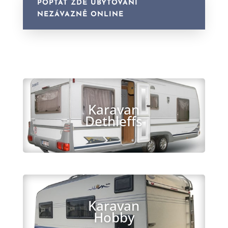
POPTAT ZDE UBYTOVÁNÍ
NEZÁVAZNĚ ONLINE
Karavan
Dethleffs
Karavan
Hobby