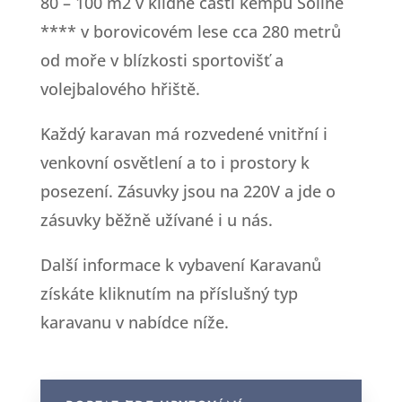
80 – 100 m2 v klidné části kempu Soline
**** v borovicovém lese cca 280 metrů
od moře v blízkosti sportovišť a
volejbalového hřiště.
Každý karavan má rozvedené vnitřní i
venkovní osvětlení a to i prostory k
posezení. Zásuvky jsou na 220V a jde o
zásuvky běžně užívané i u nás.
Další informace k vybavení Karavanů
získáte kliknutím na příslušný typ
karavanu v nabídce níže.