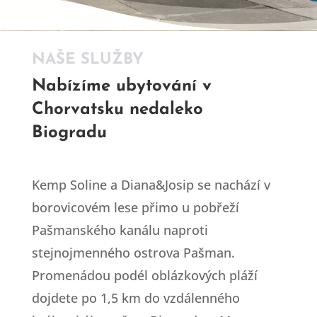
NAŠE SLUŽBY
Nabízíme ubytování v
Chorvatsku nedaleko
Biogradu
+420 770 622 272
Kemp Soline a Diana&Josip se nachází v
borovicovém lese přimo u pobřeží
Pašmanského kanálu naproti
stejnojmenného ostrova Pašman.
Promenádou podél oblázkových pláží
dojdete po 1,5 km do vzdálenného