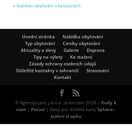
» Nabíkda ubytování v karavanech
Úvodní stránka
Nabídka ubytování
Typ ubytování
Ceníky ubytování
Aktuality a slevy
Galerie
Doprava
Tipy na výlety
Ke stažení
Zásady ochrany osobních údajů
Důležité kontakty v zahraničí
Stravování
Kontakt
© Agencija Jaro, j.d.o.o. za turizam 2026 |
Kudy k
nám
|
Počasí
| Slevy pro držitele karty
Sphere -
stáhni si apku