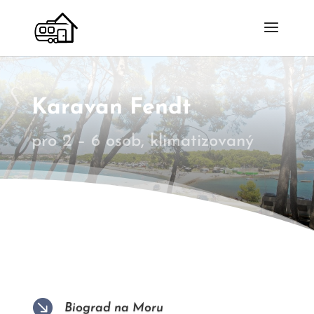
Karavan Fendt
pro 2 – 6 osob,
klimatizovaný

Biograd na Moru