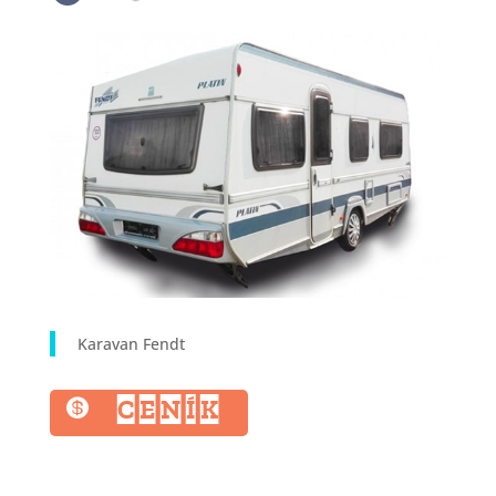
Karavan Fendt
CENÍK
