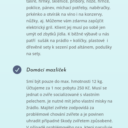
talíře, hrnky, sklenice, příbory, nože, hrnce,
poklice, pánev, míchací potřeby, naběračky,
prkénko a otvírák na víno i na konzervy,
nůžky, aj. Můžeme vám zdarma zapůjčit
elektrický gril. Klient jej musí po sobě jen
umýt od zbytků jídla. K běžné výbavě u nás
patří sušák na prádlo + kolíčky, plastové i
dřevěné sety k sezení pod altánem, podušky
na sety.

Domácí mazlíček
Smí být pouze do max. hmotnosti 12 kg.
Účtujeme za 1 noc pobytu 250 Kč. Musí se
jednat o zvíře socializované s vlastním
pelechem. Je nutné mít jeho vlastní misky na
žrádlo. Majitel zvířete zodpovídá za
problémové chování zvířete a je povinen
uhradit případné škody zvířetem způsobené.
V případě problémového psa, který narušuje