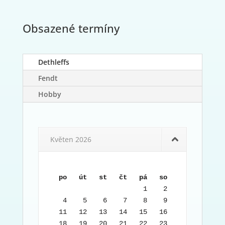
Obsazené termíny
Dethleffs
Fendt
Hobby
Květen 2026
po   út   st   čt   pá   so   ne
                     1    2    3

 4    5    6    7    8    9   10

11   12   13   14   15   16   17

18   19   20   21   22   23   24
